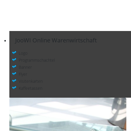
JooWI Online Warenwirtschaft
Logo
Programmschachtel
Banner
Flyer
Visitenkarten
Kaffeetassen