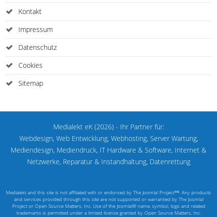
Kontakt
Impressum
Datenschutz
Cookies
Sitemap
Medialekt eK (2026) - Ihr Partner für:
Webdesign, Web Entwicklung, Webhosting, Server Wartung,
Mediendesign, Mediendruck, IT Hardware & Software, Internet &
Netzwerke, Reparatur & Instandhaltung, Datenrettung
Medialekt and this site is not affiliated with or endorsed by The Joomla! Project™. Any products
and services provided through this site are not supported or warrantied by The Joomla!
Project or Open Source Matters, Inc. Use of the Joomla!® name, symbol, logo and related
trademarks is permitted under a limited license granted by Open Source Matters, Inc.