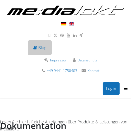
Blog
Impressum
Datenschutz
+49 9441 1750403
Kontakt
Login
Lesen Sie hier hilfreiche Anleitungen über Produkte & Leistungen von
Dokumentation
Medialekt.