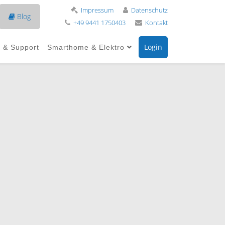
Impressum
Datenschutz
Blog
+49 9441 1750403
Kontakt
Login
e & Support
Smarthome & Elektro