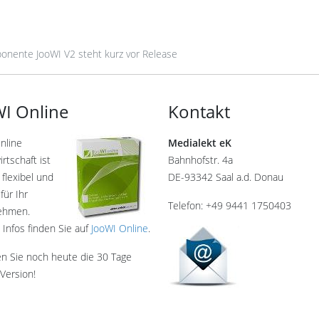
onente JooWI V2 steht kurz vor Release
I Online
Kontakt
nline
Medialekt eK
rtschaft ist
Bahnhofstr. 4a
 flexibel und
DE-93342 Saal a.d. Donau
für Ihr
Telefon: +49 9441 1750403
ehmen.
 Infos finden Sie auf
JooWI Online
.
en Sie noch heute die 30 Tage
Version!