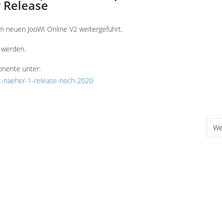
r Release
m neuen JooWI Online V2 weitergeführt.
t werden.
onente unter:
ckt-naeher-1-release-noch-2020
en Einheit
Nä
We