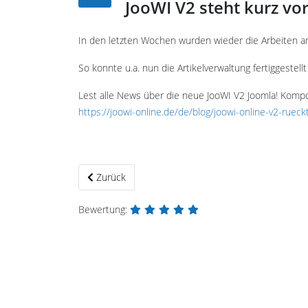
JooWI V2 steht kurz vo
In den letzten Wochen wurden wieder die Arbeiten a
So konnte u.a. nun die Artikelverwaltung fertiggestell
Lest alle News über die neue JooWI V2 Joomla! Komp
https://joowi-online.de/de/blog/joowi-online-v2-rue
Vorheriger Beitrag: Rabattcode am Tag der Deutsch
Zurück
Bewertung: