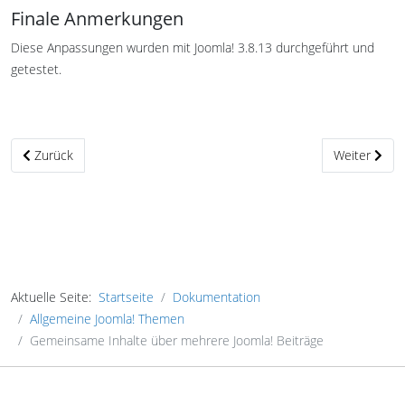
Finale Anmerkungen
Diese Anpassungen wurden mit Joomla! 3.8.13 durchgeführt und
getestet.
Vorheriger Beitrag: Template Stile über Menüpunkte festlegen
Nächster Bei
Zurück
Weiter
Aktuelle Seite:
Startseite
Dokumentation
Allgemeine Joomla! Themen
Gemeinsame Inhalte über mehrere Joomla! Beiträge