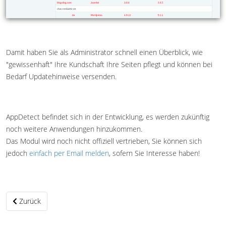
Damit haben Sie als Administrator schnell einen Überblick, wie
"gewissenhaft" Ihre Kundschaft Ihre Seiten pflegt und können bei
Bedarf Updatehinweise versenden.
AppDetect befindet sich in der Entwicklung, es werden zukünftig
noch weitere Anwendungen hinzukommen.
Das Modul wird noch nicht offiziell vertrieben, Sie können sich
jedoch
einfach per Email melden
, sofern Sie Interesse haben!
Vorheriger Beitrag: Neue Email Konten in ISPConfig anlegen & Spamfi
Zurück