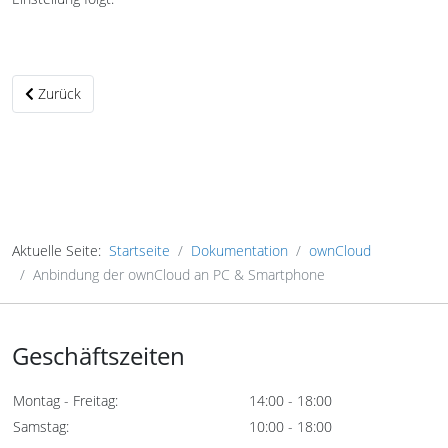
Vorheriger Beitrag: Anbindung der ownCloud an Thunderbird
Zurück
Aktuelle Seite:
Startseite
Dokumentation
ownCloud
Anbindung der ownCloud an PC & Smartphone
Geschäftszeiten
Montag - Freitag:
14:00 - 18:00
Samstag:
10:00 - 18:00