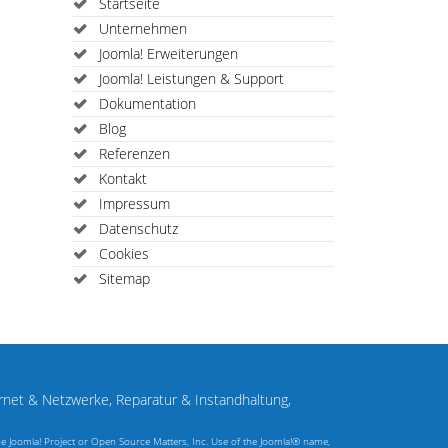
Startseite
Unternehmen
Joomla! Erweiterungen
Joomla! Leistungen & Support
Dokumentation
Blog
Referenzen
Kontakt
Impressum
Datenschutz
Cookies
Sitemap
rnet & Netzwerke, Reparatur & Instandhaltung,
The Joomla! Project or Open Source Matters, Inc. Use of the Joomla!® name,