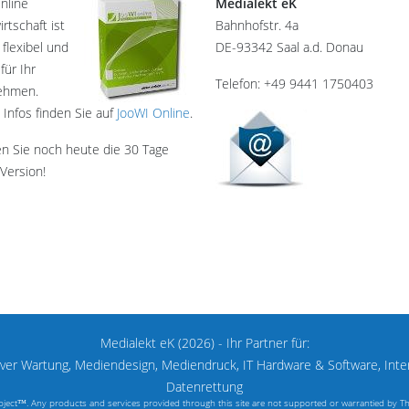
nline
Medialekt eK
rtschaft ist
Bahnhofstr. 4a
 flexibel und
DE-93342 Saal a.d. Donau
für Ihr
Telefon: +49 9441 1750403
ehmen.
 Infos finden Sie auf
JooWI Online
.
en Sie noch heute die 30 Tage
Version!
Medialekt eK (2026) - Ihr Partner für:
er Wartung, Mediendesign, Mediendruck, IT Hardware & Software, Inte
Datenrettung
 Project™. Any products and services provided through this site are not supported or warrantied by 