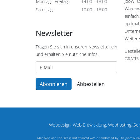
JooWI O
Montag - Freitag:
14:00 - 18:00
Warenwi
Samstag:
10:00 - 18:00
einfach,
optimal 
Newsletter
Untern
Weitere
Tragen Sie sich in unseren Newsletter ein
Bestell
und erhalten Sie nützliche Infos.
GRATIS 
Webdesign, Web Entwicklung, Webhosting, Serv
Medialekt and this site is not affiliated with or endorsed by The Joomla!