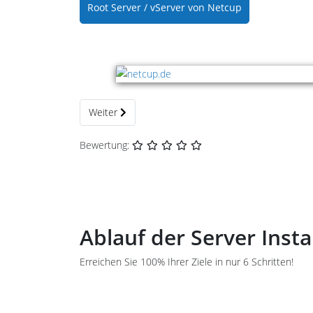
Root Server / vServer von Netcup
Nächster Beitrag: Installations- & Wartungsarbeiten
Weiter
Bewertung:
Ablauf der Server Inst
Erreichen Sie 100% Ihrer Ziele in nur 6 Schritten!