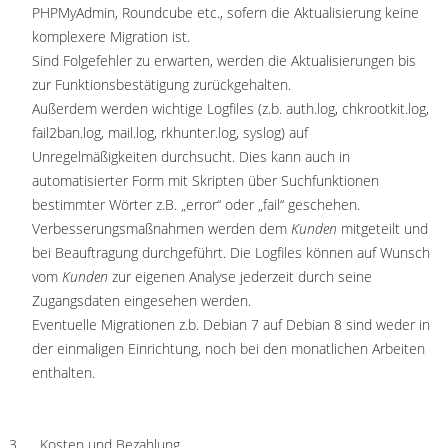
PHPMyAdmin, Roundcube etc., sofern die Aktualisierung keine
komplexere Migration ist.
Sind Folgefehler zu erwarten, werden die Aktualisierungen bis
zur Funktionsbestätigung zurückgehalten.
Außerdem werden wichtige Logfiles (z.b. auth.log, chkrootkit.log,
fail2ban.log, mail.log, rkhunter.log, syslog) auf
Unregelmäßigkeiten durchsucht. Dies kann auch in
automatisierter Form mit Skripten über Suchfunktionen
bestimmter Wörter z.B. „error“ oder „fail“ geschehen.
Verbesserungsmaßnahmen werden dem
Kunden
mitgeteilt und
bei Beauftragung durchgeführt. Die Logfiles können auf Wunsch
vom
Kunden
zur eigenen Analyse jederzeit durch seine
Zugangsdaten eingesehen werden.
Eventuelle Migrationen z.b. Debian 7 auf Debian 8 sind weder in
der einmaligen Einrichtung, noch bei den monatlichen Arbeiten
enthalten.
Kosten und Bezahlung