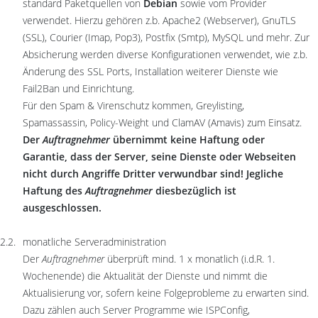
standard Paketquellen von
Debian
sowie vom Provider
verwendet. Hierzu gehören z.b. Apache2 (Webserver), GnuTLS
(SSL), Courier (Imap, Pop3), Postfix (Smtp), MySQL und mehr. Zur
Absicherung werden diverse Konfigurationen verwendet, wie z.b.
Änderung des SSL Ports, Installation weiterer Dienste wie
Fail2Ban und Einrichtung.
Für den Spam & Virenschutz kommen, Greylisting,
Spamassassin, Policy-Weight und ClamAV (Amavis) zum Einsatz.
Der
Auftragnehmer
übernimmt keine Haftung oder
Garantie, dass der Server, seine Dienste oder Webseiten
nicht durch Angriffe Dritter verwundbar sind! Jegliche
Haftung des
Auftragnehmer
diesbezüglich ist
ausgeschlossen.
monatliche Serveradministration
Der
Auftragnehmer
überprüft mind. 1 x monatlich (i.d.R. 1.
Wochenende) die Aktualität der Dienste und nimmt die
Aktualisierung vor, sofern keine Folgeprobleme zu erwarten sind.
Dazu zählen auch Server Programme wie ISPConfig,