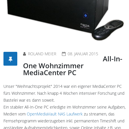
ROLAND MEIER
08. JANUAR 2015
All-In-
One Wohnzimmer
MediaCenter PC
Unser "Weihnachtsprojekt" 2014 war ein eigener MediaCenter PC
fürs Wohnzimmer. Nach knapp 4 Wochen intensiver Forschung und
Bastelei war es dann soweit.
Ein stabiler All-In-One PC erledigte im Wohnzimmer seine Aufgaben,
Medien vom
OpenMediaVault NAS Laufwerk
zu streamen, das
Fernsehprogramm wiederzugeben inkl. permanenten Timeshift und
anständige Aufnahmemöglichkeiten, sowie Online Inhalte z.B. von