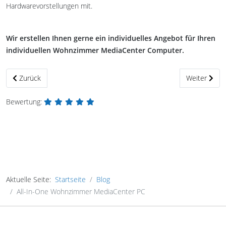
Hardwarevorstellungen mit.
Wir erstellen Ihnen gerne ein individuelles Angebot für Ihren
individuellen Wohnzimmer MediaCenter Computer.
Vorheriger Beitrag: Leistungsfähiges Linux NAS Laufwerk
Nächster Be
Zurück
Weiter
Bewertung:
Aktuelle Seite:
Startseite
Blog
All-In-One Wohnzimmer MediaCenter PC