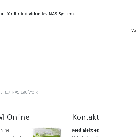
ot für Ihr individuelles NAS System.
Nä
We
 Linux NAS Laufwerk
I Online
Kontakt
nline
Medialekt eK