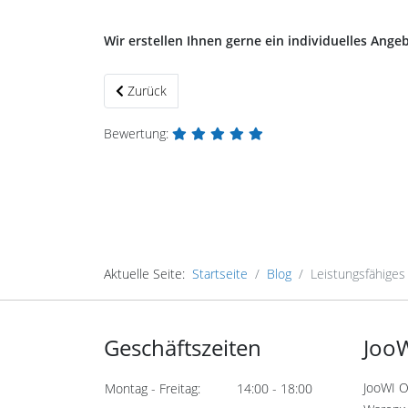
Wir erstellen Ihnen gerne ein individuelles Angeb
Vorheriger Beitrag: TOP Angebot: Joomla! Migration
Zurück
Bewertung:
Aktuelle Seite:
Startseite
Blog
Leistungsfähiges
Geschäftszeiten
JooW
JooWI O
Montag - Freitag:
14:00 - 18:00