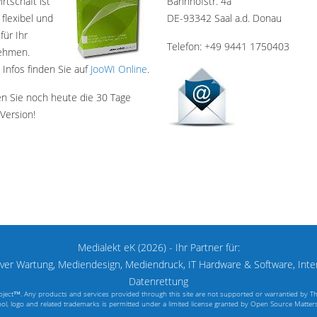
rtschaft ist
Bahnhofstr. 4a
 flexibel und
DE-93342 Saal a.d. Donau
für Ihr
Telefon: +49 9441 1750403
ehmen.
 Infos finden Sie auf
JooWI Online
.
en Sie noch heute die 30 Tage
Version!
Medialekt eK (2026) - Ihr Partner für:
er Wartung, Mediendesign, Mediendruck, IT Hardware & Software, Inte
Datenrettung
 Project™. Any products and services provided through this site are not supported or warrantied by 
l, logo and related trademarks is permitted under a limited license granted by Open Source Matters