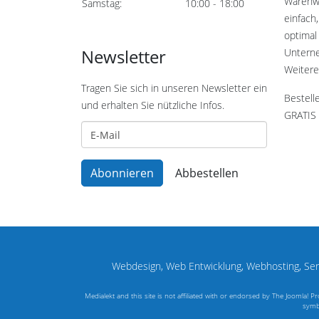
Warenwi
Samstag:
10:00 - 18:00
einfach,
optimal 
Newsletter
Untern
Weitere
Tragen Sie sich in unseren Newsletter ein
Bestell
und erhalten Sie nützliche Infos.
GRATIS 
Webdesign, Web Entwicklung, Webhosting, Serv
Medialekt and this site is not affiliated with or endorsed by The Joomla!
symbo