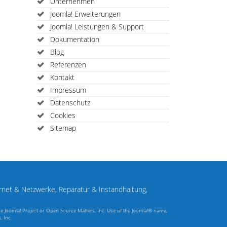
Unternehmen
Joomla! Erweiterungen
Joomla! Leistungen & Support
Dokumentation
Blog
Referenzen
Kontakt
Impressum
Datenschutz
Cookies
Sitemap
rnet & Netzwerke, Reparatur & Instandhaltung,
The Joomla! Project or Open Source Matters, Inc. Use of the Joomla!® name,
, Inc.