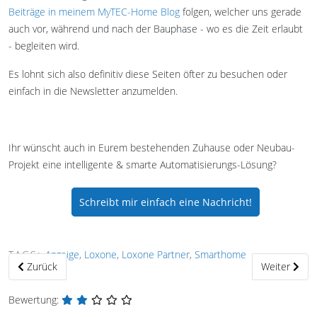
Beiträge in meinem MyTEC-Home Blog
folgen, welcher uns gerade
auch vor, während und nach der Bauphase - wo es die Zeit erlaubt
- begleiten wird.
Es lohnt sich also definitiv diese Seiten öfter zu besuchen oder
einfach in die Newsletter anzumelden.
Ihr wünscht auch in Eurem bestehenden Zuhause oder Neubau-
Projekt eine intelligente & smarte Automatisierungs-Lösung?
Schreibt mir einfach eine Nachricht!
TAGS:
Anzeige
,
Loxone
,
Loxone Partner
,
Smarthome
Vorheriger Beitrag: Medialekt Joomla! Erweiterungen News & Weihn
Nächster Bei
Zurück
Weiter
Bewertung: