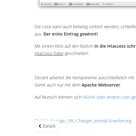
Die Liste kann auch beliebig sortiert werden, schließ
aus.
Der erste Eintrag gewinnt!
Mit einem Klick auf den Button
In die Htaccess sch
Htaccess Datei
geschrieben.
Derzeit arbeitet die Komponente ausschließelich mit
Somit auch nur mit dem
Apache Webserver
.
Auf Wunsch können sich
NGINX oder andere User g
TAGS:
Anzeige
,
URL-Changer
,
Joomla! Erweiterung
Vorheriger Beitrag: Digistore Connect v3.2.0 mit n
Zurück