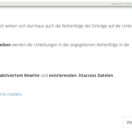
lich wirken sich durchaus auch die Reihenfolge der Einträge auf die Uml
reiben
werden die Umleitungen in der angegebenen Reihenfolge in die
aktiviertem Rewrite
und
existierenden .htaccess Dateien
.
erne melden
.
euen Features
Nä
We