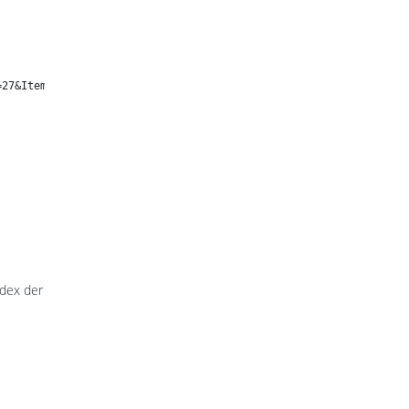
=27&Itemid=1724&lang=de
ndex der