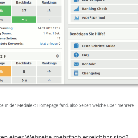
te in der Medialekt Homepage fand, also Seiten welche über mehrere
ten einer Webseite mehrfach erreichbar sind?