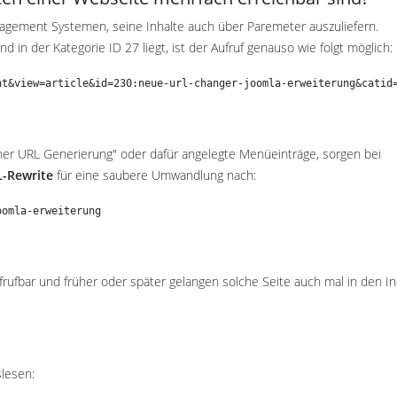
nagement Systemen, seine Inhalte auch über Paremeter auszuliefern.
d in der Kategorie ID 27 liegt, ist der Aufruf genauso wie folgt möglich:
nt&view=article&id=230:neue-url-changer-joomla-erweiterung&catid
rner URL Generierung" oder dafür angelegte Menüeinträge, sorgen bei
-Rewrite
für eine saubere Umwandlung nach:
oomla-erweiterung
frufbar und früher oder später gelangen solche Seite auch mal in den I
slesen: