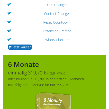
URL Changer
Content Changer
Reset Countdown
Extension Creator
WhoIS Checker
Jetzt kaufen
6 Monate
einmalig 319,70 €
/ zzgl. MwSt.
oder im Abo für 319,70€ in den ersten 6 Monaten
nachfolgende 6 Monate für nur 255,70€