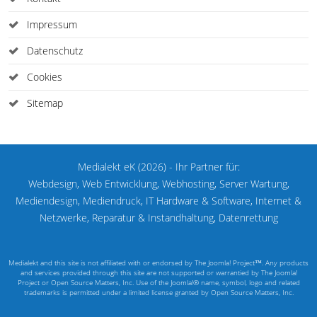
Impressum
Datenschutz
Cookies
Sitemap
Medialekt eK (2026) - Ihr Partner für:
Webdesign, Web Entwicklung, Webhosting, Server Wartung,
Mediendesign, Mediendruck, IT Hardware & Software, Internet &
Netzwerke, Reparatur & Instandhaltung, Datenrettung
Medialekt and this site is not affiliated with or endorsed by The Joomla! Project™. Any products
and services provided through this site are not supported or warrantied by The Joomla!
Project or Open Source Matters, Inc. Use of the Joomla!® name, symbol, logo and related
trademarks is permitted under a limited license granted by Open Source Matters, Inc.