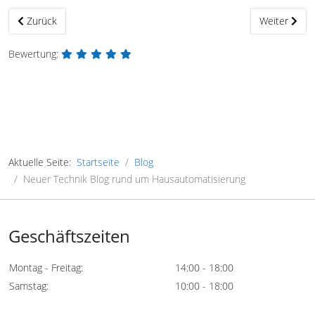
Vorheriger Beitrag: Joomla! Sicherheitsupdate Version 3.7.1
Nächster Bei
Zurück
Weiter
Bewertung:
Aktuelle Seite:
Startseite
Blog
Neuer Technik Blog rund um Hausautomatisierung
Geschäftszeiten
Montag - Freitag:
14:00 - 18:00
Samstag:
10:00 - 18:00