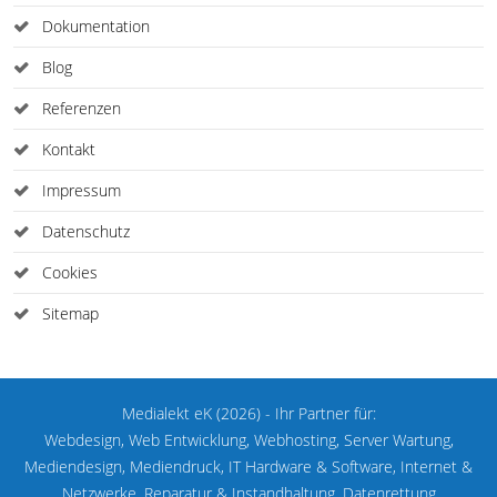
Dokumentation
Blog
Referenzen
Kontakt
Impressum
Datenschutz
Cookies
Sitemap
Medialekt eK (2026) - Ihr Partner für:
Webdesign, Web Entwicklung, Webhosting, Server Wartung,
Mediendesign, Mediendruck, IT Hardware & Software, Internet &
Netzwerke, Reparatur & Instandhaltung, Datenrettung