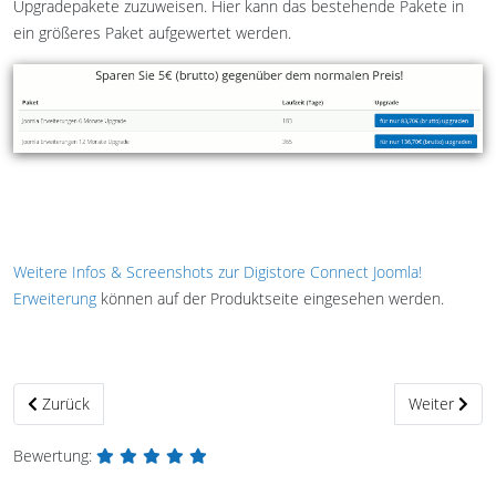
Upgradepakete zuzuweisen. Hier kann das bestehende Pakete in
ein größeres Paket aufgewertet werden.
Weitere Infos & Screenshots zur Digistore Connect Joomla!
Erweiterung
können auf der Produktseite eingesehen werden.
Vorheriger Beitrag: Wichtiges Joomla! 3.6.4 Sicherheitsupdate
Nächster Bei
Zurück
Weiter
Bewertung: