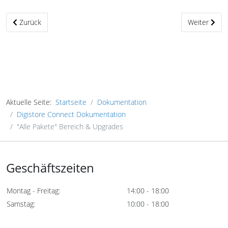
Vorheriger Beitrag: "Meine Pakete" Bereich & Verlängerungen
Nächster Bei
Zurück
Weiter
Aktuelle Seite:
Startseite
Dokumentation
Digistore Connect Dokumentation
"Alle Pakete" Bereich & Upgrades
Geschäftszeiten
Montag - Freitag:
14:00 - 18:00
Samstag:
10:00 - 18:00