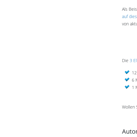
Als Bei
auf di
von akt
Die
3 E
12
6 
1 
Wollen 
Auto