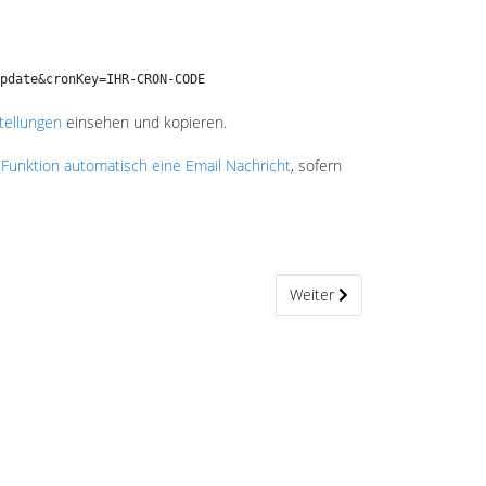
pdate&cronKey=IHR-CRON-CODE
tellungen
einsehen und kopieren.
 Funktion automatisch eine Email Nachricht
, sofern
Nächster Beitrag: IPN Aufruf
Weiter