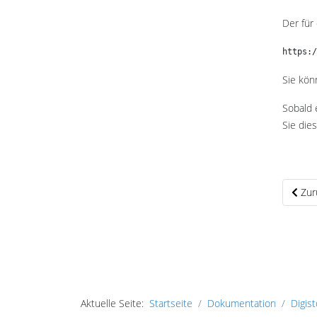
Der für
https:/
Sie kön
Sobald 
Sie dies
Vorhe
Zur
Aktuelle Seite:
Startseite
Dokumentation
Digis