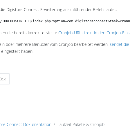
 die Digistore Connect Erweiterung auszuführender Befehl lautet:
/IHREDOMAIN.TLD/index.php?option=com_digistoreconnect&task=cronU
nen die bereits korrekt erstellte
Cronjob-URL direkt in den Cronjob-Eins
ein oder mehrere Benutzer vom Cronjob bearbeitet werden,
sendet die
 eingestellt haben.
riger Beitrag: Pakete & Produkte in Digistore Connect
ück
tore Connect Dokumentation
Laufzeit Pakete & Cronjob