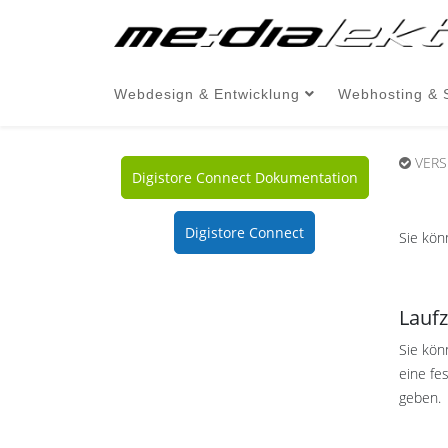
Webdesign & Entwicklung
Webhosting & 
VERS
Digistore Connect Dokumentation
Digistore Connect
Sie kön
Lauf
Sie kön
eine fe
geben.