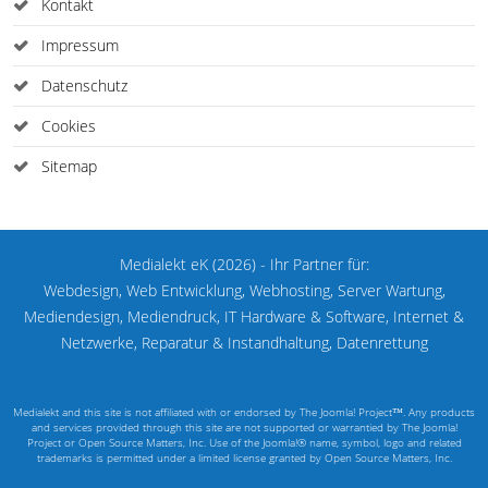
Kontakt
Impressum
Datenschutz
Cookies
Sitemap
Medialekt eK (2026) - Ihr Partner für:
Webdesign, Web Entwicklung, Webhosting, Server Wartung,
Mediendesign, Mediendruck, IT Hardware & Software, Internet &
Netzwerke, Reparatur & Instandhaltung, Datenrettung
Medialekt and this site is not affiliated with or endorsed by The Joomla! Project™. Any products
and services provided through this site are not supported or warrantied by The Joomla!
Project or Open Source Matters, Inc. Use of the Joomla!® name, symbol, logo and related
trademarks is permitted under a limited license granted by Open Source Matters, Inc.