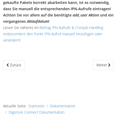
gekaufte Pakete korrekt abarbeiten kann, ist es notwendig,
dass Sie manuell die entsprechenden IPN-Aufrufe eintragen!
Achten Sie vor allem auf die benötigte
add_user Aktion
und ein
vergangenes
Ablaufdatum
!
Lesen Sie näheres im
Beitrag IPN Aufrufe & Cronjob Handling
insbesondere den Punkt IPN-Aufruf manuell hinzufügen oder
verändern
!
Vorheriger Beitrag: Installation der Digistore Connect Komponente
Nächster Bei
Zurück
Weiter
Aktuelle Seite:
Startseite
Dokumentation
Digistore Connect Dokumentation