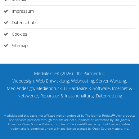
Impressum
Datenschutz
Cookies
Sitemap
Medialekt eK (2026) - Ihr Partner für:
Webdesign, Web Entwicklung, Webhosting, Server Wartung,
Mediendesign, Mediendruck, IT Hardware & Software, Internet &
Netzwerke, Reparatur & Instandhaltung, Datenrettung
Medialekt and this site is not affiliated with or endorsed by The Joomla! Project™. Any products
and services provided through this site are not supported or warrantied by The Joomla!
Project or Open Source Matters, Inc. Use of the Joomla!® name, symbol, logo and related
trademarks is permitted under a limited license granted by Open Source Matters, Inc.