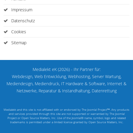
Impressum
Datenschutz
Cookies
Sitemap
Medialekt eK (2026) - Ihr Partner für:
Webdesign, Web Entwicklung, Webhosting, Server Wartung,
Mediendesign, Mediendruck, IT Hardware & Software, Internet &
Netzwerke, Reparatur & Instandhaltung, Datenrettung
Medialekt and this site is not affiliated with or endorsed by The Joomla! Project™. Any products
and services provided through this site are not supported or warrantied by The Joomla!
Project or Open Source Matters, Inc. Use of the Joomla!® name, symbol, logo and related
trademarks is permitted under a limited license granted by Open Source Matters, Inc.