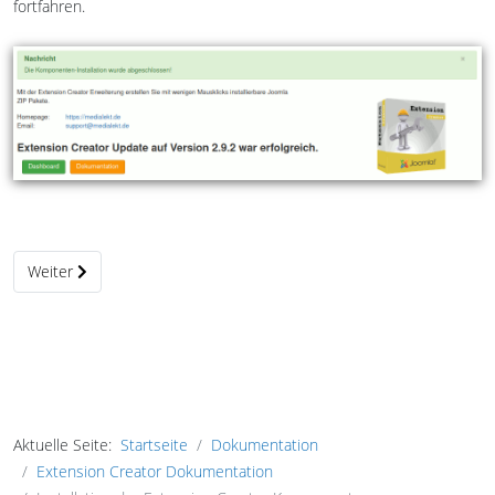
fortfahren.
Nächster Beitrag: Joomla! Komponenten ZIP Pakete erstellen
Weiter
Aktuelle Seite:
Startseite
Dokumentation
Extension Creator Dokumentation