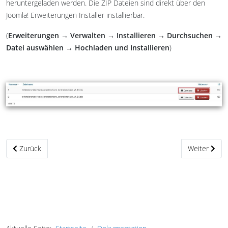
heruntergeladen werden. Die ZIP Dateien sind direkt über den
Joomla! Erweiterungen Installer installierbar.
(
Erweiterungen
→
Verwalten
→
Installieren
→
Durchsuchen
→
Datei auswählen
→
Hochladen und Installieren
)
Vorheriger Beitrag: Installation der Extension Creator Komponente
Nächster Bei
Zurück
Weiter