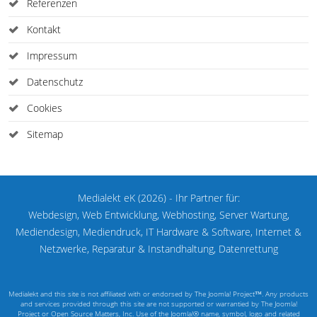
Referenzen
Kontakt
Impressum
Datenschutz
Cookies
Sitemap
Medialekt eK (2026) - Ihr Partner für:
Webdesign, Web Entwicklung, Webhosting, Server Wartung,
Mediendesign, Mediendruck, IT Hardware & Software, Internet &
Netzwerke, Reparatur & Instandhaltung, Datenrettung
Medialekt and this site is not affiliated with or endorsed by The Joomla! Project™. Any products
and services provided through this site are not supported or warrantied by The Joomla!
Project or Open Source Matters, Inc. Use of the Joomla!® name, symbol, logo and related