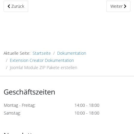
Vorheriger Beitrag: Joomla! Komponenten ZIP Pakete erstellen
Nächster Bei
Zurück
Weiter
Aktuelle Seite:
Startseite
Dokumentation
Extension Creator Dokumentation
Joomla! Module ZIP Pakete erstellen
Geschäftszeiten
Montag - Freitag:
14:00 - 18:00
Samstag:
10:00 - 18:00