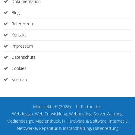
Dokumentation
Blog
Referenzen
Kontakt
Impressum
Datenschutz
Cookies
Sitemap
Medialekt eK (2026) - Ihr Partner für:
Webdesign, Web Entwicklung, Webhosting, Server Wartung,
Mediendesign, Mediendruck, IT Hardware & Software, Internet &
Netzwerke, Reparatur & Instandhaltung, Datenrettung