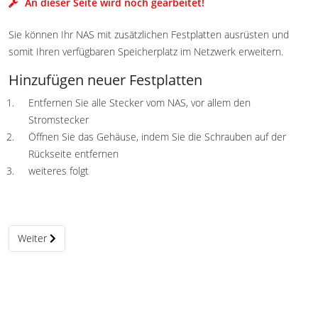
An dieser Seite wird noch gearbeitet!
Sie können Ihr NAS mit zusätzlichen Festplatten ausrüsten und
somit Ihren verfügbaren Speicherplatz im Netzwerk erweitern.
Hinzufügen neuer Festplatten
Entfernen Sie alle Stecker vom NAS, vor allem den
Stromstecker
Öffnen Sie das Gehäuse, indem Sie die Schrauben auf der
Rückseite entfernen
weiteres folgt
Nächster Beitrag: RAID 1 Verbund auflösen in Non RAID
Weiter