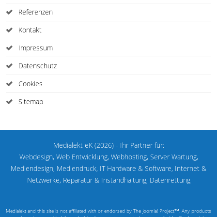
Referenzen
Kontakt
Impressum
Datenschutz
Cookies
Sitemap
Medialekt eK (2026) - Ihr Partner für:
Webdesign, Web Entwicklung, Webhosting, Server Wartung,
Mediendesign, Mediendruck, IT Hardware & Software, Internet &
Netzwerke, Reparatur & Instandhaltung, Datenrettung
Medialekt and this site is not affiliated with or endorsed by The Joomla! Project™. Any products