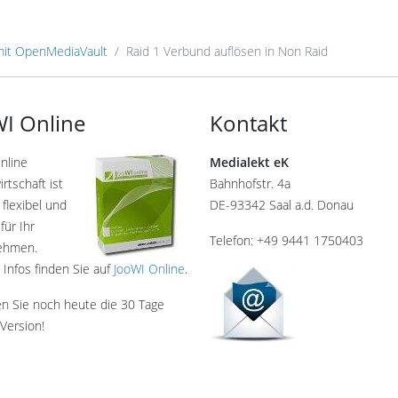
it OpenMediaVault
Raid 1 Verbund auflösen in Non Raid
I Online
Kontakt
nline
Medialekt eK
rtschaft ist
Bahnhofstr. 4a
 flexibel und
DE-93342 Saal a.d. Donau
für Ihr
Telefon: +49 9441 1750403
ehmen.
 Infos finden Sie auf
JooWI Online
.
en Sie noch heute die 30 Tage
Version!