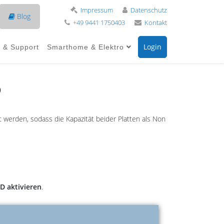
Impressum
Datenschutz
Blog
+49 9441 1750403
Kontakt
Login
e & Support
Smarthome & Elektro
D
t werden, sodass die Kapazität beider Platten als Non
D aktivieren
.