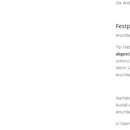
Die Än
Festp
Anschli
Tip: Ha
abgesc
untersc
Wenn Si
Anschli
Nachdem
Ausfall 
Anschli
In Open