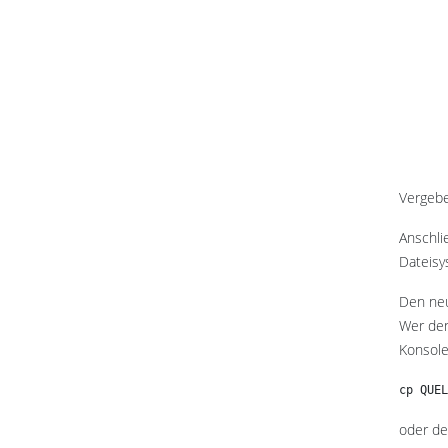
Vergebe
Anschli
Dateisy
Den neu
Wer den
Konsole
cp QUEL
oder de