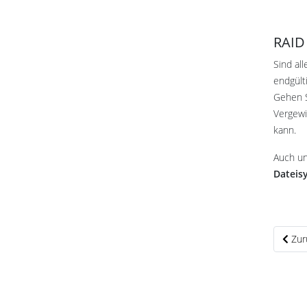
RAID 
Sind al
endgült
Gehen S
Vergewi
kann.
Auch u
Dateis
Vorhe
Zur