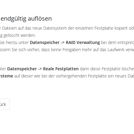
endgültig auflösen
le Dateien auf das neue Dateisystem der einzelnen Festplatte kopiert o
ig gelöscht werden.
ie hierzu unter
Datenspeicher -> RAID Verwaltung
bei dem entsprec
ssern Sie sich vorher, dass keine Freigaben mehr auf das Laufwerk ver
nter
Datenspeicher -> Reale Festplatten
dann diese Festplatte lösche
ysteme
auf dieser wie bei der vorhergehenden Festplatte ein neues Da
riger Beitrag: Festplatten hinzufügen
ück