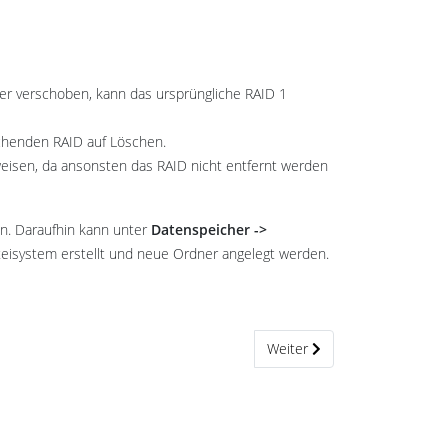
der verschoben, kann das ursprüngliche RAID 1
henden RAID auf Löschen.
weisen, da ansonsten das RAID nicht entfernt werden
n. Daraufhin kann unter
Datenspeicher ->
teisystem erstellt und neue Ordner angelegt werden.
Nächster Beitrag: Simulation 
Weiter