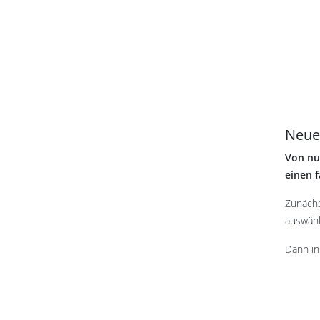
Neues
Von nun
einen f
Zunächs
auswäh
Dann i