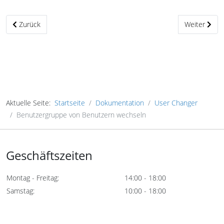
Vorheriger Beitrag: Benutzergruppe den Benutzern hinzufügen
Nächster Be
Zurück
Weiter
Aktuelle Seite:
Startseite
Dokumentation
User Changer
Benutzergruppe von Benutzern wechseln
Geschäftszeiten
Montag - Freitag:
14:00 - 18:00
Samstag:
10:00 - 18:00