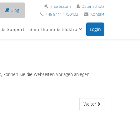
Impressum
Datenschutz
Blog
+49 9441 1750403
Kontakt
Login
e & Support
Smarthome & Elektro
ert, können Sie die Webseiten Vorlagen anlegen.
Nächster Beitrag: Webseiten
Weiter