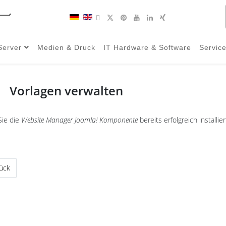
Server
Medien & Druck
IT Hardware & Software
Servic
Vorlagen verwalten
ie die
Website Manager Joomla! Komponente
bereits erfolgreich installi
riger Beitrag: Emails verwalten
ück