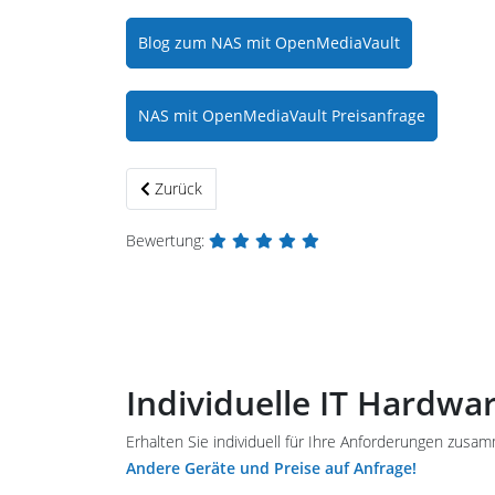
Blog zum NAS mit OpenMediaVault
NAS mit OpenMediaVault Preisanfrage
Vorheriger Beitrag: Debian DVD Set
Zurück
Bewertung:
Individuelle IT Hardwa
Erhalten Sie individuell für Ihre Anforderungen zusa
Andere Geräte und Preise auf Anfrage!