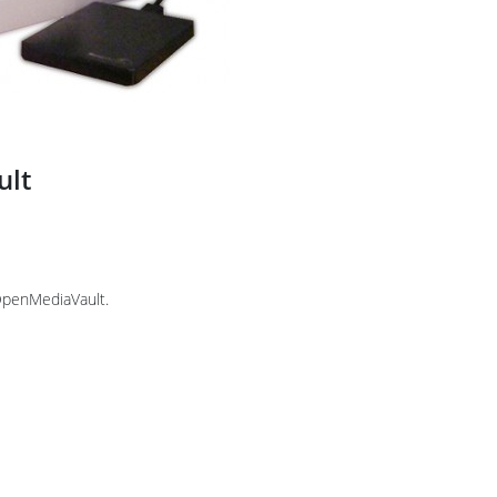
ult
 OpenMediaVault.