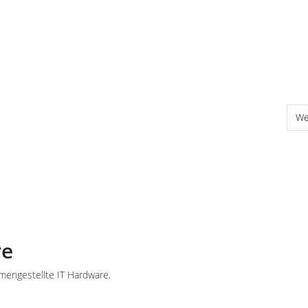
Nä
We
re
mmengestellte IT Hardware.