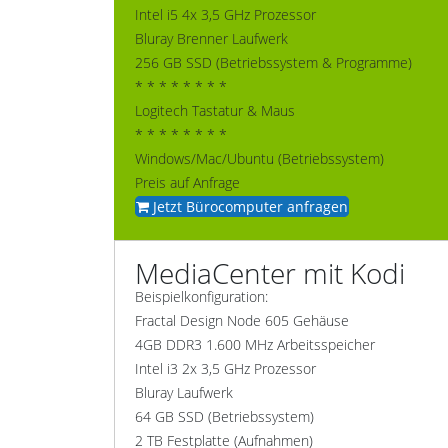
Intel i5 4x 3,5 GHz Prozessor
Bluray Brenner Laufwerk
256 GB SSD (Betriebssystem & Programme)
* * * * * * * *
Logitech Tastatur & Maus
* * * * * * * *
Windows/Mac/Ubuntu (Betriebssystem)
Preis auf Anfrage
Jetzt Bürocomputer anfragen
MediaCenter mit Kodi
Beispielkonfiguration:
Fractal Design Node 605 Gehäuse
4GB DDR3 1.600 MHz Arbeitsspeicher
Intel i3 2x 3,5 GHz Prozessor
Bluray Laufwerk
64 GB SSD (Betriebssystem)
2 TB Festplatte (Aufnahmen)