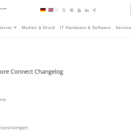
Server
Medien & Druck
IT Hardware & Software
Servic
tore Connect Changelog
erne
ckend korrigiert