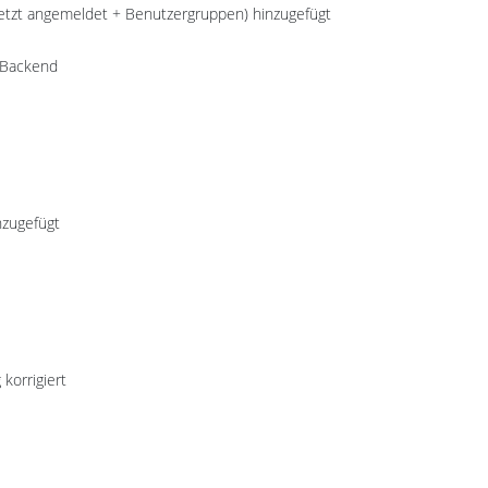
uletzt angemeldet + Benutzergruppen) hinzugefügt
s Backend
nzugefügt
korrigiert