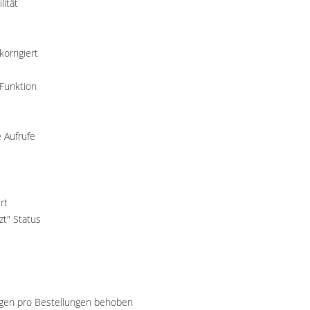
lität
orrigiert
 Funktion
e Aufrufe
rt
t" Status
ungen pro Bestellungen behoben