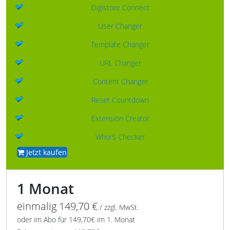
Digistore Connect
User Changer
Template Changer
URL Changer
Content Changer
Reset Countdown
Extension Creator
WhoIS Checker
Jetzt kaufen
1 Monat
einmalig 149,70 €
/ zzgl. MwSt.
oder im Abo für 149,70€ im 1. Monat