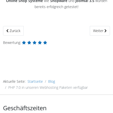
Online Shop Systeme
wie
Shopware
und
Joomla! 3.5
wurden
bereits erfolgreich getestet!
Vorheriger Beitrag: Windows 10 Update ohne Symbol und erste Schr
Nächster Bei
Zurück
Weiter
Bewertung:
Aktuelle Seite:
Startseite
Blog
PHP 7.0 in unseren Webhosting Paketen verfügbar
Geschäftszeiten