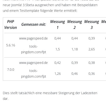
neue Joomla! 3.5beta ausgewichen und haben mit Beispieldaten
und einem Testtemplate folgende Werte ermittelt:
PHP
Messung
Messung
Messung
Me
Gemessen mit:
Version
1
2
3
www.pagespeed.de
0,44
0,44
0,39
5.6.16
tools-
1,5
1,18
2,65
pingdom.com/fpt
www.pagespeed.de
0,42
0,39
0,38
7.0.0
tools-
1,26
0,46
0,36
pingdom.com/fpt
Dies stellt tatsächlich eine messbare Steigerung der Ladezeiten
dar.