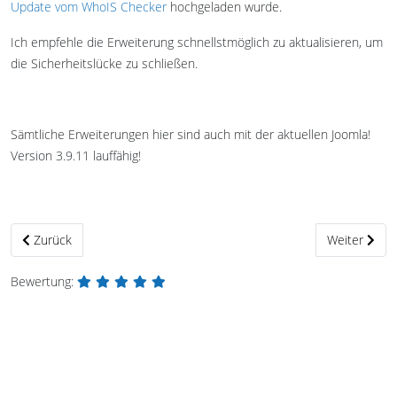
Update vom WhoIS Checker
hochgeladen wurde.
Ich empfehle die Erweiterung schnellstmöglich zu aktualisieren, um
die Sicherheitslücke zu schließen.
Sämtliche Erweiterungen hier sind auch mit der aktuellen Joomla!
Version 3.9.11 lauffähig!
Vorheriger Beitrag: Bessere Conversion Rates mit Digistore24 Mult
Nächster Bei
Zurück
Weiter
Bewertung: