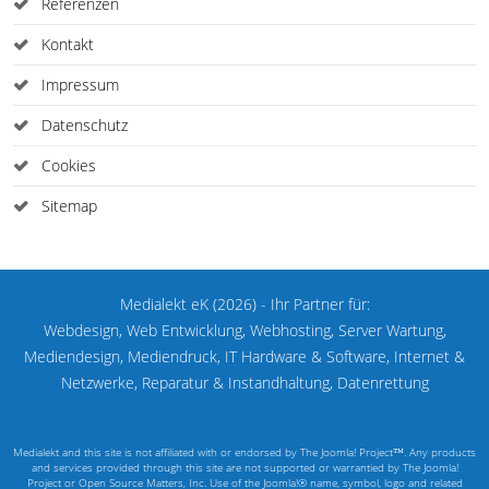
Referenzen
Kontakt
Impressum
Datenschutz
Cookies
Sitemap
Medialekt eK (2026) - Ihr Partner für:
Webdesign, Web Entwicklung, Webhosting, Server Wartung,
Mediendesign, Mediendruck, IT Hardware & Software, Internet &
Netzwerke, Reparatur & Instandhaltung, Datenrettung
Medialekt and this site is not affiliated with or endorsed by The Joomla! Project™. Any products
and services provided through this site are not supported or warrantied by The Joomla!
Project or Open Source Matters, Inc. Use of the Joomla!® name, symbol, logo and related