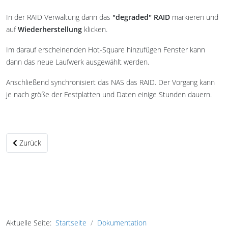
In der RAID Verwaltung dann das
"degraded" RAID
markieren und
auf
Wiederherstellung
klicken.
Im darauf erscheinenden Hot-Square hinzufügen Fenster kann
dann das neue Laufwerk ausgewählt werden.
Anschließend synchronisiert das NAS das RAID. Der Vorgang kann
je nach größe der Festplatten und Daten einige Stunden dauern.
Vorheriger Beitrag: RAID 1 Verbund auflösen in Non RAID
Zurück
Aktuelle Seite:
Startseite
Dokumentation