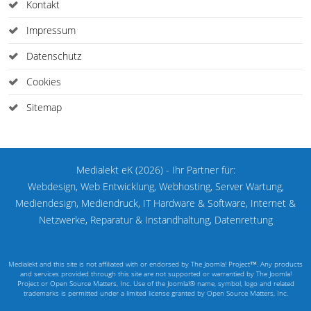
Kontakt
Impressum
Datenschutz
Cookies
Sitemap
Medialekt eK (2026) - Ihr Partner für:
Webdesign, Web Entwicklung, Webhosting, Server Wartung,
Mediendesign, Mediendruck, IT Hardware & Software, Internet &
Netzwerke, Reparatur & Instandhaltung, Datenrettung
Medialekt and this site is not affiliated with or endorsed by The Joomla! Project™. Any products
and services provided through this site are not supported or warrantied by The Joomla!
Project or Open Source Matters, Inc. Use of the Joomla!® name, symbol, logo and related
trademarks is permitted under a limited license granted by Open Source Matters, Inc.