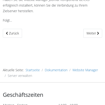
erfolgreich installiert, können Sie die Verbindung zu Ihrem
Zielserver herstellen.
Folgt...
Vorheriger Beitrag: Einrichtung der Zielserver
Nächster Bei
Zurück
Weiter
Aktuelle Seite:
Startseite
Dokumentation
Website Manager
Server verwalten
Geschäftszeiten