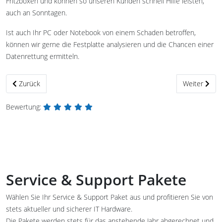
Fritzboxen und können so unseren Kunden schnell Hilfe leisten,
auch an Sonntagen.
Ist auch Ihr PC oder Notebook von einem Schaden betroffen,
können wir gerne die Festplatte analysieren und die Chancen einer
Datenrettung ermitteln.
Vorheriger Beitrag: Computer & Netzwerk
Nächster Bei
Zurück
Weiter
Bewertung:
Service & Support Pakete
Wählen Sie Ihr Service & Support Paket aus und profitieren Sie von
stets aktueller und sicherer IT Hardware.
Die Pakete werden stets für das anstehende Jahr abgerechnet und