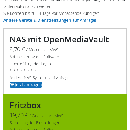
laufen automatisch weiter.
Sie können bis zu 14 Tage vor Monatsende kündigen.
Andere Geräte & Dienstleistungen auf Anfrage!
NAS mit OpenMediaVault
9,70 €
/ Monat inkl. MwSt.
Aktualisierung der Software
Überprüfung der Logfiles
* * * * * * * *
Andere NAS Systeme auf Anfrage
Jetzt anfragen
Fritzbox
19,70 €
/ Quartal inkl. MwSt.
Sicherung der Einstellungen
Aktualisierung der Software